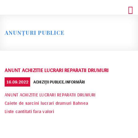
Skip
to
content
ANUNȚURI PUBLICE
ANUNT ACHIZITIE LUCRARI REPARATII DRUMURI
POSTED
CATEGORIES
16.09.2022
ACHIZIȚII PUBLICE
,
INFORMĂRI
ON
ANUNT ACHIZITIE LUCRARI REPARATII DRUMURI
Caiete de sarcini lucrari drumuri Bahnea
Liste cantitati fara valori