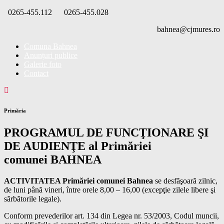
Skip
0265-455.112
0265-455.028
to
bahnea@cjmures.ro
content
Comuna Bahnea
Anunțuri publice
Galerie foto
Contact
Primăria
PROGRAMUL DE FUNCŢIONARE ŞI
DE AUDIENŢE al Primăriei
comunei BAHNEA
ACTIVITATEA Primăriei comunei Bahnea
se desfăşoară zilnic,
de luni până vineri, între orele 8,00 – 16,00 (excepţie zilele libere şi
sărbătorile legale).
Conform prevederilor art. 134 din Legea nr. 53/2003, Codul muncii,