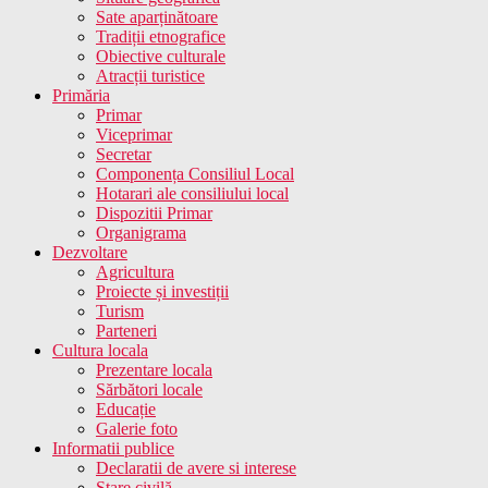
Sate aparținătoare
Tradiții etnografice
Obiective culturale
Atracții turistice
Primăria
Primar
Viceprimar
Secretar
Componența Consiliul Local
Hotarari ale consiliului local
Dispozitii Primar
Organigrama
Dezvoltare
Agricultura
Proiecte și investiții
Turism
Parteneri
Cultura locala
Prezentare locala
Sărbători locale
Educație
Galerie foto
Informatii publice
Declaratii de avere si interese
Stare civilă