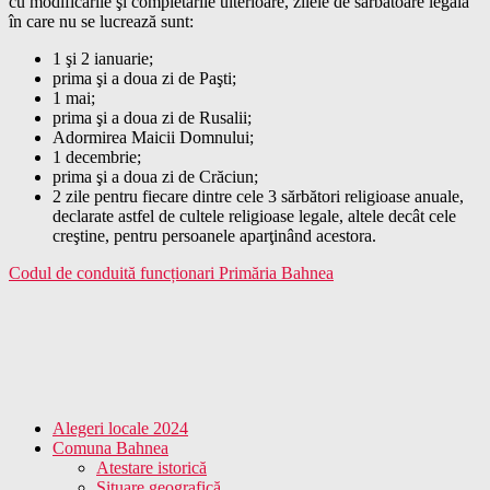
cu modificările şi completările ulterioare, zilele de sărbătoare legală
în care nu se lucrează sunt:
1 şi 2 ianuarie;
prima şi a doua zi de Paşti;
1 mai;
prima şi a doua zi de Rusalii;
Adormirea Maicii Domnului;
1 decembrie;
prima şi a doua zi de Crăciun;
2 zile pentru fiecare dintre cele 3 sărbători religioase anuale,
declarate astfel de cultele religioase legale, altele decât cele
creştine, pentru persoanele aparţinând acestora.
Codul de conduită funcționari Primăria Bahnea
Alegeri locale 2024
Comuna Bahnea
Atestare istorică
Situare geografică