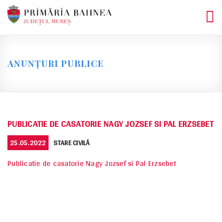
Skip
to
content
ANUNȚURI PUBLICE
PUBLICATIE DE CASATORIE NAGY JOZSEF SI PAL ERZSEBET
POSTED
CATEGORIES
25.05.2022
STARE CIVILĂ
ON
Publicatie de casatorie Nagy Jozsef si Pal Erzsebet