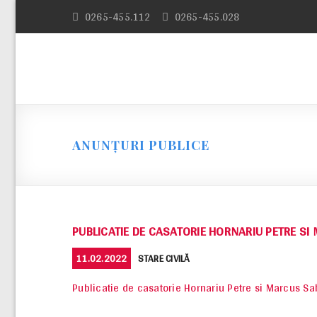
Skip
0265-455.112
0265-455.028
to
content
ANUNȚURI PUBLICE
PUBLICATIE DE CASATORIE HORNARIU PETRE SI
POSTED
CATEGORIES
11.02.2022
STARE CIVILĂ
ON
Publicatie de casatorie Hornariu Petre si Marcus Sa