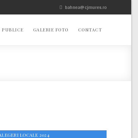
bahnea@cjmures.ro
 PUBLICE
GALERIE FOTO
CONTACT
ALEGERI LOCALE 2024