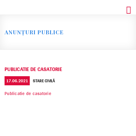
Skip
to
content
ANUNȚURI PUBLICE
PUBLICATIE DE CASATORIE
POSTED
CATEGORIES
17.06.2021
STARE CIVILĂ
ON
Publicatie de casatorie