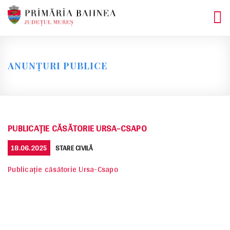
Skip
to
content
ANUNȚURI PUBLICE
PUBLICAȚIE CĂSĂTORIE URSA-CSAPO
POSTED
CATEGORIES
18.06.2025
STARE CIVILĂ
ON
Publicație căsătorie Ursa-Csapo