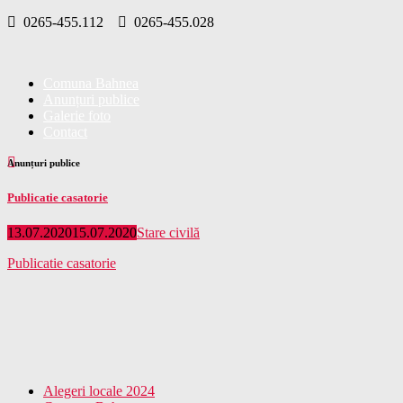
Skip
0265-455.112
0265-455.028
to
content
Comuna Bahnea
Anunțuri publice
Galerie foto
Contact
Anunțuri publice
Publicatie casatorie
Posted
Categories
13.07.2020
15.07.2020
Stare civilă
on
Publicatie casatorie
Alegeri locale 2024