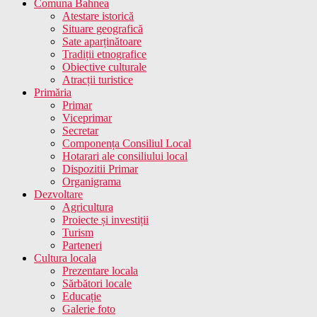
Comuna Bahnea
Atestare istorică
Situare geografică
Sate aparținătoare
Tradiții etnografice
Obiective culturale
Atracții turistice
Primăria
Primar
Viceprimar
Secretar
Componența Consiliul Local
Hotarari ale consiliului local
Dispozitii Primar
Organigrama
Dezvoltare
Agricultura
Proiecte și investiții
Turism
Parteneri
Cultura locala
Prezentare locala
Sărbători locale
Educație
Galerie foto