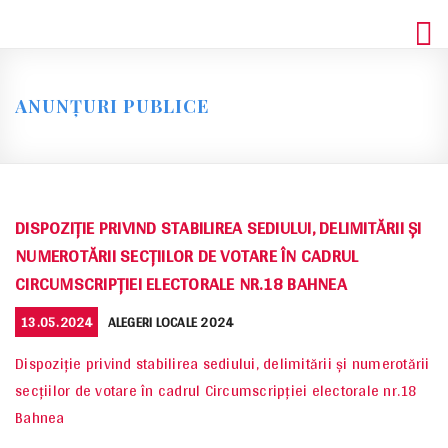
Skip
to
content
ANUNȚURI PUBLICE
DISPOZIȚIE PRIVIND STABILIREA SEDIULUI, DELIMITĂRII ȘI
NUMEROTĂRII SECȚIILOR DE VOTARE ÎN CADRUL
CIRCUMSCRIPȚIEI ELECTORALE NR.18 BAHNEA
POSTED
CATEGORIES
13.05.2024
ALEGERI LOCALE 2024
ON
Dispoziție privind stabilirea sediului, delimitării și numerotării
secțiilor de votare în cadrul Circumscripției electorale nr.18
Bahnea