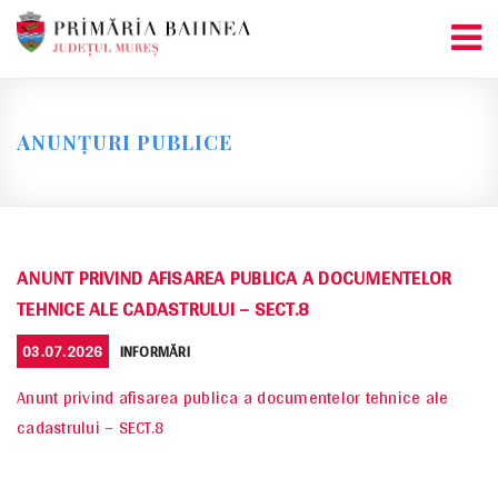
Skip
to
content
ANUNȚURI PUBLICE
ANUNT PRIVIND AFISAREA PUBLICA A DOCUMENTELOR
TEHNICE ALE CADASTRULUI – SECT.8
POSTED
CATEGORIES
03.07.2026
INFORMĂRI
ON
Anunt privind afisarea publica a documentelor tehnice ale
cadastrului – SECT.8