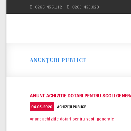
Skip
0265-455.112
0265-455.028
to
content
ANUNȚURI PUBLICE
ANUNT ACHIZITIE DOTARI PENTRU SCOLI GENER
POSTED
CATEGORIES
04.05.2020
ACHIZIȚII PUBLICE
ON
Anunt achizitie dotari pentru scoli generale