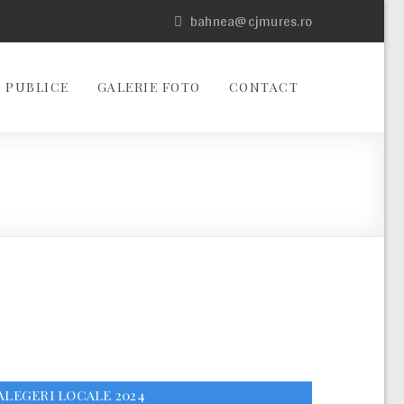
bahnea@cjmures.ro
 PUBLICE
GALERIE FOTO
CONTACT
ALEGERI LOCALE 2024