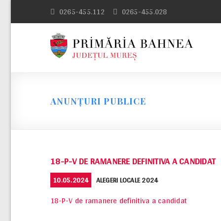
Skip
0265-455.112
0265-455.028
to
content
ANUNȚURI PUBLICE
18-P-V DE RAMANERE DEFINITIVA A CANDIDAT
POSTED
CATEGORIES
10.05.2024
ALEGERI LOCALE 2024
ON
18-P-V de ramanere definitiva a candidat