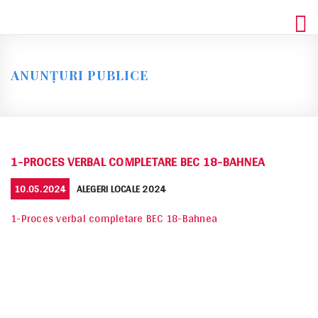
Skip
to
content
ANUNȚURI PUBLICE
1-PROCES VERBAL COMPLETARE BEC 18-BAHNEA
POSTED
CATEGORIES
10.05.2024
ALEGERI LOCALE 2024
ON
1-Proces verbal completare BEC 18-Bahnea