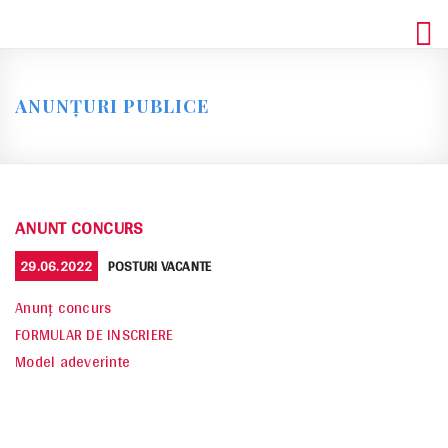
Skip
to
content
ANUNȚURI PUBLICE
ANUNT CONCURS
POSTED
CATEGORIES
29.06.2022
POSTURI VACANTE
ON
Anunț concurs
FORMULAR DE INSCRIERE
Model adeverinte